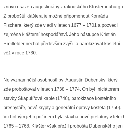
znovu osazen augustiniány z rakouského Klosterneuburgu.
Z proboštů kláštera je možné připomenout Konráda
Fischera, který zde vládl v letech 1677 – 1701 a pozvedl
zejména klášterní hospodářství. Jeho nástupce Kristián
Preitfelder nechal především zvýšit a barokizovat kostelní
věž v roce 1730.
Nejvýznamnější osobností byl Augustin Dubenský, který
zde proboštoval v letech 1738 – 1774. On byl iniciátorem
stavby Škapulířové kaple (1748), barokizace kostelního
presbytáře, nové krypty a generální opravy kostela (1750).
Vrcholným jeho počinem byla stavba nové prelatury v letech
1765 – 1768. Klášter však přežil probošta Dubenského jen