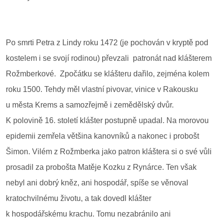
Po smrti Petra z Lindy roku 1472 (je pochován v kryptě pod
kostelem i se svojí rodinou) převzali patronát nad klášterem
Rožmberkové. Zpočátku se klášteru dařilo, zejména kolem
roku 1500. Tehdy měl vlastní pivovar, vinice v Rakousku
u města Krems a samozřejmě i zemědělský dvůr.
K polovině 16. století klášter postupně upadal. Na morovou
epidemii zemřela většina kanovníků a nakonec i probošt
Šimon. Vilém z Rožmberka jako patron kláštera si o své vůli
prosadil za probošta Matěje Kozku z Rynárce. Ten však
nebyl ani dobrý kněz, ani hospodář, spíše se věnoval
kratochvilnému životu, a tak dovedl klášter
k hospodářskému krachu. Tomu nezabránilo ani