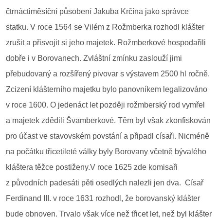
čtrnáctiměsíční působení Jakuba Krčína jako správce
statku. V roce 1564 se Vilém z Rožmberka rozhodl klášter
zrušit a přisvojit si jeho majetek. Rožmberkové hospodařili
dobře i v Borovanech. Zvláštní zmínku zaslouží jimi
přebudovaný a rozšířený pivovar s výstavem 2500 hl ročně.
Zcizení klášterního majetku bylo panovníkem legalizováno
v roce 1600. O jedenáct let později rožmberský rod vymřel
a majetek zdědili Švamberkové. Těm byl však zkonfiskován
pro účast ve stavovském povstání a připadl císaři. Nicméně
na počátku třicetileté války byly Borovany včetně bývalého
kláštera těžce postiženy.V roce 1625 zde komisaři
z původních padesáti pěti osedlých nalezli jen dva. Císař
Ferdinand III. v roce 1631 rozhodl, že borovanský klášter
bude obnoven. Trvalo však více než třicet let, než byl klášter