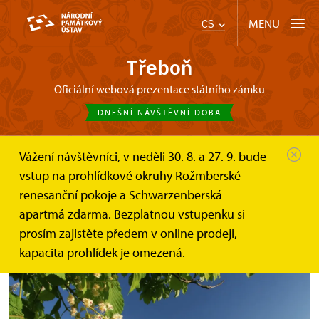
MENU
CS
Třeboň
oficiální webová prezentace státního zámku
DNEŠNÍ NÁVŠTĚVNÍ DOBA
Vážení návštěvníci, v neděli 30. 8. a 27. 9. bude
Třeboň
Tipy na výlet
Klášter a zámek Borovany
vstup na prohlídkové okruhy Rožmberské
renesanční pokoje a Schwarzenberská
Klášter a zámek Borovany
apartmá zdarma. Bezplatnou vstupenku si
prosím zajistěte předem v online prodeji,
kapacita prohlídek je omezená.