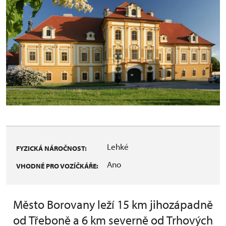
Lehké
FYZICKÁ NÁROČNOST:
Ano
VHODNÉ PRO VOZÍČKÁŘE:
Město Borovany leží 15 km jihozápadně
od Třeboně a 6 km severně od Trhových