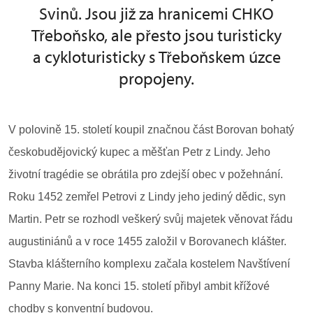
Svinů. Jsou již za hranicemi CHKO
Třeboňsko, ale přesto jsou turisticky
a cykloturisticky s Třeboňskem úzce
propojeny.
V polovině 15. století koupil značnou část Borovan bohatý
českobudějovický kupec a měšťan Petr z Lindy. Jeho
životní tragédie se obrátila pro zdejší obec v požehnání.
Roku 1452 zemřel Petrovi z Lindy jeho jediný dědic, syn
Martin. Petr se rozhodl veškerý svůj majetek věnovat řádu
augustiniánů a v roce 1455 založil v Borovanech klášter.
Stavba klášterního komplexu začala kostelem Navštívení
Panny Marie. Na konci 15. století přibyl ambit křížové
chodby s konventní budovou.