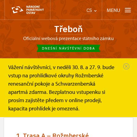
MENU
CS
Třeboň
oficiální webová prezentace státního zámku
DNEŠNÍ NÁVŠTĚVNÍ DOBA
Vážení návštěvníci, v neděli 30. 8. a 27. 9. bude
Třeboň
Informace pro návštěvníky
Návštěvní doba
vstup na prohlídkové okruhy Rožmberské
renesanční pokoje a Schwarzenberská
Návštěvní doba
apartmá zdarma. Bezplatnou vstupenku si
prosím zajistěte předem v online prodeji,
kapacita prohlídek je omezená.
1. Trasa A – Rožmberské