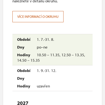
naleznete v detailu okruhu.
14. 12.-20. 12.
čt–pá
VÍCE INFORMACÍ O OKRUHU
10.00 – 10.45, 13.00 – 13.45,
14.30 – 15.15
14. 12.-20. 12.
1. 7.-31. 8.
so–ne
po–ne
10.00 – 10.45, 11.30 – 12.15,
13.30 – 14.15, 15.00 – 15.45
10.50 – 11.35, 12.50 – 13.35,
14.50 – 15.35
21. 12.-26. 12.
1. 9.-31. 12.
uzavřen
uzavřen
27. 12.-31. 12.
út, st, čt, ne
2027