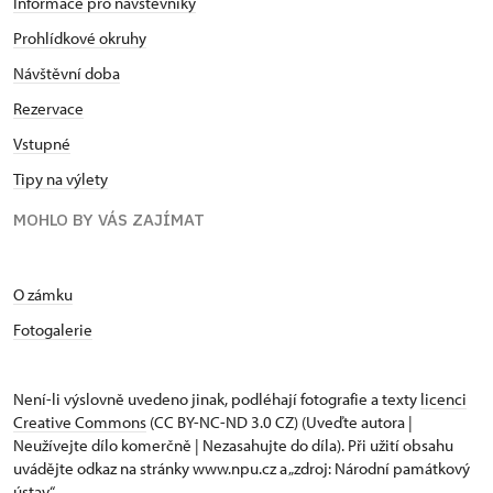
Informace pro návštěvníky
Prohlídkové okruhy
Návštěvní doba
Rezervace
Vstupné
Tipy na výlety
MOHLO BY VÁS ZAJÍMAT
O zámku
Fotogalerie
Není-li výslovně uvedeno jinak, podléhají fotografie a texty
licenci
Creative Commons
(CC BY-NC-ND 3.0 CZ) (Uveďte autora |
Neužívejte dílo komerčně | Nezasahujte do díla). Při užití obsahu
uvádějte odkaz na stránky www.npu.cz a „zdroj: Národní památkový
ústav“