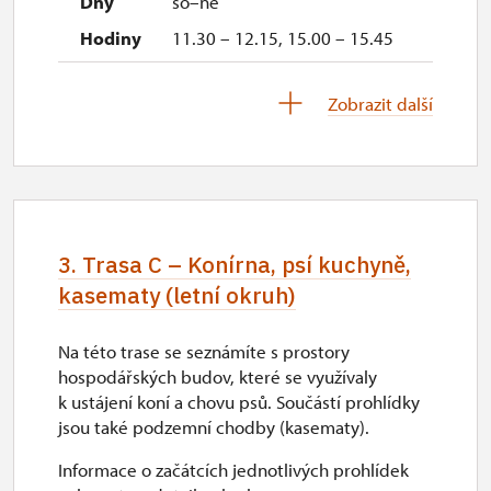
so–ne
11.30 – 12.15, 15.00 – 15.45
28. 11.-11. 12.
Zobrazit další
čt–pá
10.00 – 10.45, 13.00 – 13.45,
14.30 – 15.15
28. 11.-11. 12.
3. Trasa C – Konírna, psí kuchyně,
so–ne
kasematy (letní okruh)
10.00 – 10.45, 11.30 – 12.15,
13.30 – 14.15, 15.00 – 15.45
Na této trase se seznámíte s prostory
hospodářských budov, které se využívaly
12. 12.-13. 12.
k ustájení koní a chovu psů. Součástí prohlídky
jsou také podzemní chodby (kasematy).
uzavřen
Informace o začátcích jednotlivých prohlídek