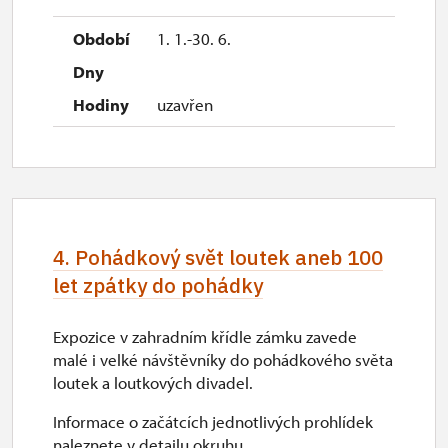
10.00 – 10.45, 11.30 – 12.15,
13.30 – 14.15, 15.00 – 15.45
1. 1.-30. 6.
uzavřen
4. Pohádkový svět loutek aneb 100
let zpátky do pohádky
Expozice v zahradním křídle zámku zavede
malé i velké návštěvníky do pohádkového světa
loutek a loutkových divadel.
Informace o začátcích jednotlivých prohlídek
naleznete v detailu okruhu.