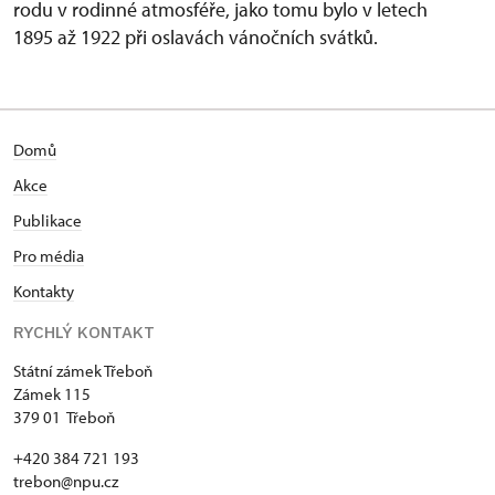
rodu v rodinné atmosféře, jako tomu bylo v letech
1895 až 1922 při oslavách vánočních svátků.
Domů
Akce
Publikace
Pro média
Kontakty
RYCHLÝ KONTAKT
Státní zámek Třeboň
Zámek 115
379 01 Třeboň
+420 384 721 193
trebon@npu.cz