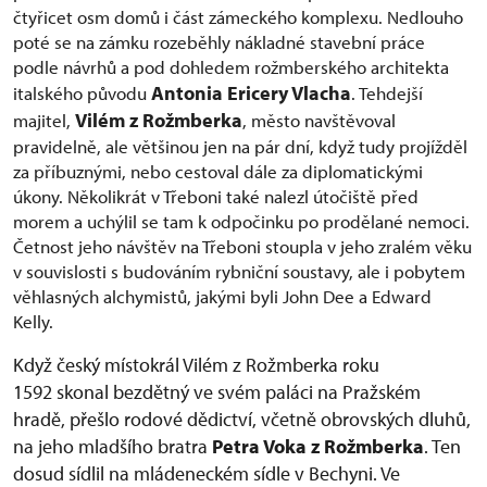
čtyřicet osm domů i část zámeckého komplexu. Nedlouho
poté se na zámku rozeběhly nákladné stavební práce
podle návrhů a pod dohledem rožmberského architekta
Antonia Ericery Vlacha
italského původu
. Tehdejší
Vilém z Rožmberka
majitel,
, město navštěvoval
pravidelně, ale většinou jen na pár dní, když tudy projížděl
za příbuznými, nebo cestoval dále za diplomatickými
úkony. Několikrát v Třeboni také nalezl útočiště před
morem a uchýlil se tam k odpočinku po prodělané nemoci.
Četnost jeho návštěv na Třeboni stoupla v jeho zralém věku
v souvislosti s budováním rybniční soustavy, ale i pobytem
věhlasných alchymistů, jakými byli John Dee a Edward
Kelly.
Když český místokrál Vilém z Rožmberka roku
1592 skonal bezdětný ve svém paláci na Pražském
hradě, přešlo rodové dědictví, včetně obrovských dluhů,
na jeho mladšího bratra
Petra Voka z Rožmberka
. Ten
dosud sídlil na mládeneckém sídle v Bechyni. Ve