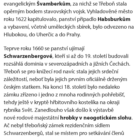
evangelickým
Švamberkům
, za nichž se Třeboň stala
opěrným bodem stavovských vojsk. Vyhladověné město
roku 1622 kapitulovalo, panství připadlo
Habsburkům
a vybavení, včetně uměleckých sbírek, bylo odvezeno na
Hlubokou, do Uherčic a do Prahy.
Teprve roku 1660 se panství ujímají
Schwarzenbergové
, kteří si až do 19. století budovali
rozsáhlá dominia v severozápadních a jižních Čechách.
Třeboň se pro knížecí rod navíc stala jejich srdeční
záležitostí, neboť byla jejich prvním oficiálně drženým
českým statkem. Na konci 18. století bylo nedaleko
zámku zřízeno i jedno z mnoha rodinných pohřebišť,
tehdy ještě v kryptě hřbitovního kostelíka na okraji
rybníka Svět. Zanedlouho však došlo k výstavbě
nové rodové majestátní
hrobky v neogotickém slohu
.
Ač nebyl třeboňský zámek rezidenčním sídlem
Schwarzenbergů, stal se místem pro setkávání členů