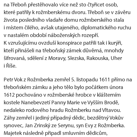
na Třeboň přestěhovalo více než sto čtyřicet osob,
které patřily k rožmberskému dvoru. Třeboň se v závěru
života posledního vladaře domu rožmberského stala
i místem čilého, avšak utajeného, diplomatického ruchu
v nastalém období náboženských rozepří.
K vzrušujícímu ovzduší konspirace patřili tak i kurýři,
kteří přinášeli na třeboňský zámek důvěrná, mnohdy
šifrovaná, sdělení z Moravy, Slezska, Rakouska, Uher
i Říše.
Petr Vok z Rožmberka zemřel 5. listopadu 1611 přímo na
třeboňském zámku a jeho tělo bylo počátkem února
1612 pochováno v rožmberské hrobce v klášterním
kostele Nanebevzetí Panny Marie ve Vyšším Brodě,
nedaleko rodového hradu Rožmberku nad Vltavou.
Záhy zemřel i jediný případný dědic, bezdětný Vokův
synovec, Jan Zrinský ze Serynu, syn Evy z Rožmberka.
Majetek následně připadl smluvním dědicům,