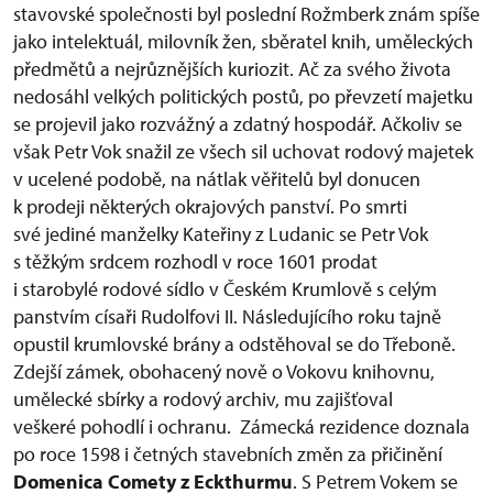
stavovské společnosti byl poslední Rožmberk znám spíše
jako intelektuál, milovník žen, sběratel knih, uměleckých
předmětů a nejrůznějších kuriozit. Ač za svého života
nedosáhl velkých politických postů, po převzetí majetku
se projevil jako rozvážný a zdatný hospodář. Ačkoliv se
však Petr Vok snažil ze všech sil uchovat rodový majetek
v ucelené podobě, na nátlak věřitelů byl donucen
k prodeji některých okrajových panství. Po smrti
své jediné manželky Kateřiny z Ludanic se Petr Vok
s těžkým srdcem rozhodl v roce 1601 prodat
i starobylé rodové sídlo v Českém Krumlově s celým
panstvím císaři Rudolfovi II. Následujícího roku tajně
opustil krumlovské brány a odstěhoval se do Třeboně.
Zdejší zámek, obohacený nově o Vokovu knihovnu,
umělecké sbírky a rodový archiv, mu zajišťoval
veškeré pohodlí i ochranu. Zámecká rezidence doznala
po roce 1598 i četných stavebních změn za přičinění
Domenica Comety z Eckthurmu
. S Petrem Vokem se