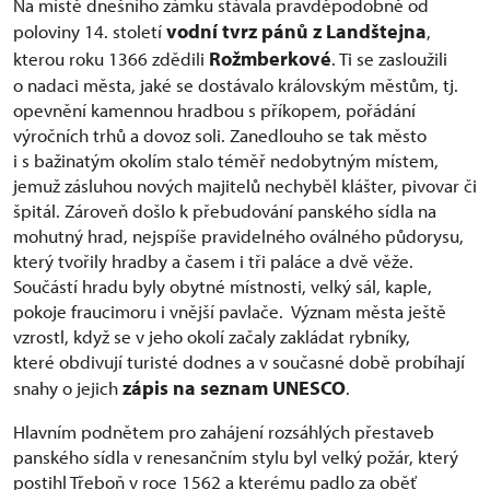
Na místě dnešního zámku stávala pravděpodobně od
vodní tvrz pánů z Landštejna
poloviny 14. století
,
Rožmberkové
kterou roku 1366 zdědili
. Ti se zasloužili
o nadaci města, jaké se dostávalo královským městům, tj.
opevnění kamennou hradbou s příkopem, pořádání
výročních trhů a dovoz soli. Zanedlouho se tak město
i s bažinatým okolím stalo téměř nedobytným místem,
jemuž zásluhou nových majitelů nechyběl klášter, pivovar či
špitál. Zároveň došlo k přebudování panského sídla na
mohutný hrad, nejspíše pravidelného oválného půdorysu,
který tvořily hradby a časem i tři paláce a dvě věže.
Součástí hradu byly obytné místnosti, velký sál, kaple,
pokoje fraucimoru i vnější pavlače. Význam města ještě
vzrostl, když se v jeho okolí začaly zakládat rybníky,
které obdivují turisté dodnes a v současné době probíhají
zápis na seznam UNESCO
snahy o jejich
.
Hlavním podnětem pro zahájení rozsáhlých přestaveb
panského sídla v renesančním stylu byl velký požár, který
postihl Třeboň v roce 1562 a kterému padlo za oběť