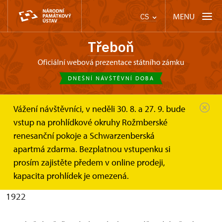
MENU
CS
Třeboň
oficiální webová prezentace státního zámku
DNEŠNÍ NÁVŠTĚVNÍ DOBA
Vážení návštěvníci, v neděli 30. 8. a 27. 9. bude
Třeboň
O zámku
vstup na prohlídkové okruhy Rožmberské
renesanční pokoje a Schwarzenberská
O zámku
apartmá zdarma. Bezplatnou vstupenku si
prosím zajistěte předem v online prodeji,
Renesanční sídlo posledního Rožmberka, Petra Voka,
kapacita prohlídek je omezená.
a vánoční rezidence Schwarzenbergů v letech 1895-
1922