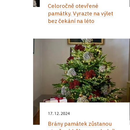
Celoročně otevřené
památky. Vyrazte na výlet
bez čekání na léto
17. 12. 2024
Brány památek zůstanou