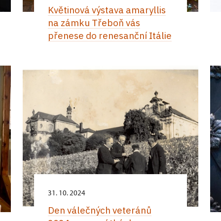
Květinová výstava amaryllis
na zámku Třeboň vás
přenese do renesanční Itálie
31. 10. 2024
Den válečných veteránů