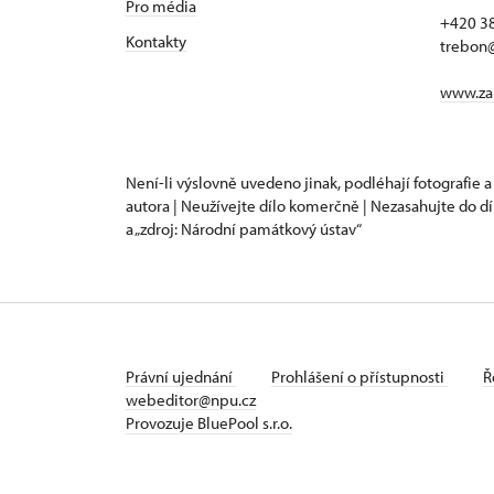
Pro média
+420 3
Kontakty
trebon
www.za
Není-li výslovně uvedeno jinak, podléhají fotografie a
autora | Neužívejte dílo komerčně | Nezasahujte do dí
a „zdroj: Národní památkový ústav“
Právní ujednání
Prohlášení o přístupnosti
Ř
webeditor@npu.cz
Provozuje BluePool s.r.o.