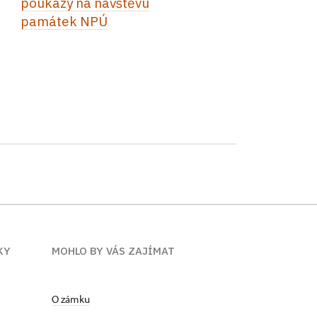
poukazy na návštěvu
památek NPÚ
KY
MOHLO BY VÁS ZAJÍMAT
O zámku