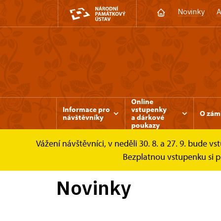
Novinky
A
Online
Informace pro
vstupenky
O zám
návštěvníky
a dárkové
poukazy
Vážení návštěvníci, v neděli 30. 8. a 27. 9. bud
Třeboň
Zprávy
Bezplatnou vstupenku si pr
Novinky