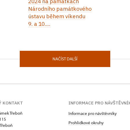
2024 na památkách
Národního památkového
ústavu během víkendu
9. a 10....
NAČÍST DALŠÍ
Ý KONTAKT
INFORMACE PRO NÁVŠTĚVNÍ
zámek Třeboň
Informace pro návštěvníky
115
Prohlídkové okruhy
 Třeboň