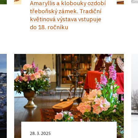
Amaryllis a klobouky ozdobí
třeboňský zámek. Tradiční
květinová výstava vstupuje
do 18. ročníku
28. 3. 2025