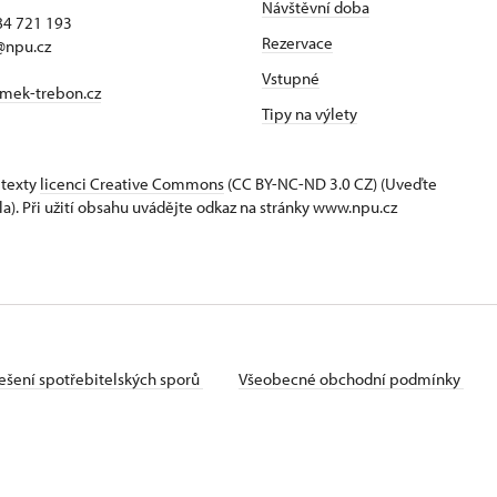
Návštěvní doba
84 721 193
Rezervace
@npu.cz
Vstupné
mek-trebon.cz
Tipy na výlety
 texty
licenci Creative Commons
(CC BY-NC-ND 3.0 CZ) (Uveďte
la). Při užití obsahu uvádějte odkaz na stránky www.npu.cz
ešení spotřebitelských sporů
Všeobecné obchodní podmínky