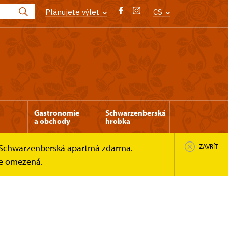
Plánujete výlet
CS
Gastronomie
Schwarzenberská
a obchody
hrobka
 a Schwarzenberská apartmá zdarma.
ZAVŘÍT
 je omezená.