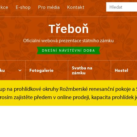
kce
E-shop
Pro média
Kontakt
Třeboň
oficiální webová prezentace státního zámku
DNEŠNÍ NÁVŠTĚVNÍ DOBA
Svatba na
ku
Fotogalerie
Hostel
zámku
e vstup na prohlídkové okruhy Rožmberské renesanční pokoje
osím zajistěte předem v online prodeji, kapacita prohlídek