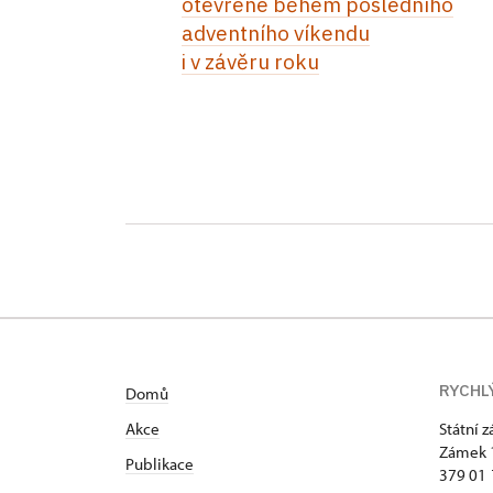
otevřené během posledního
adventního víkendu
i v závěru roku
RYCHL
Domů
Akce
Státní 
Zámek 
Publikace
379 01