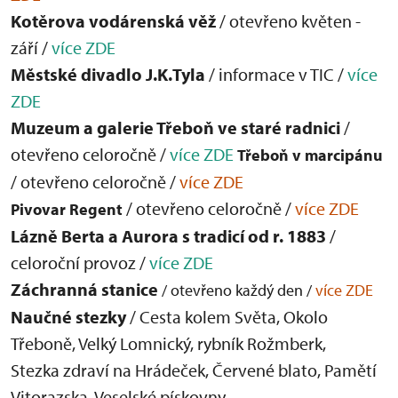
Kotěrova vodárenská věž
/ otevřeno květen -
září /
více ZDE
Městské divadlo J.K.Tyla
/ informace v TIC /
více
ZDE
Muzeum a galerie Třeboň ve staré radnici
/
otevřeno celoročně /
více ZDE
Třeboň v marcipánu
/ otevřeno celoročně /
více ZDE
/ otevřeno celoročně /
více ZDE
Pivovar Regent
Lázně Berta a Aurora s tradicí od r. 1883
/
celoroční provoz /
více ZDE
Záchranná stanice
/ otevřeno každý den /
více ZDE
Naučné stezky
/ Cesta kolem Světa, Okolo
Třeboně, Velký Lomnický, rybník Rožmberk,
Stezka zdraví na Hrádeček, Červené blato, Pamětí
Vitorazska, Veselské pískovny,