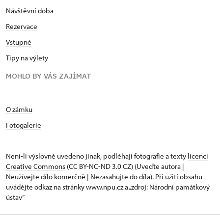
Návštěvní doba
Rezervace
Vstupné
Tipy na výlety
MOHLO BY VÁS ZAJÍMAT
O zámku
Fotogalerie
Není-li výslovně uvedeno jinak, podléhají fotografie a texty
licenci
Creative Commons
(CC BY-NC-ND 3.0 CZ) (Uveďte autora |
Neužívejte dílo komerčně | Nezasahujte do díla). Při užití obsahu
uvádějte odkaz na stránky www.npu.cz a „zdroj: Národní památkový
ústav“