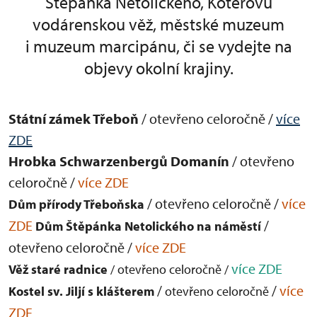
Štěpánka Netolického, Kotěrovu
vodárenskou věž, městské muzeum
i muzeum marcipánu, či se vydejte na
objevy okolní krajiny.
Státní zámek Třeboň
/ otevřeno celoročně /
více
ZDE
Hrobka Schwarzenbergů Domanín
/ otevřeno
celoročně /
více ZDE
/ otevřeno celoročně /
více
Dům přírody Třeboňska
ZDE
/
Dům Štěpánka Netolického na náměstí
otevřeno celoročně /
více ZDE
více ZDE
Věž staré radnice
/ otevřeno celoročně /
/
/
více
Kostel sv. Jiljí s klášterem
otevřeno celoročně
ZDE