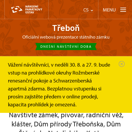
MENU
CS
Třeboň
oficiální webová prezentace státního zámku
DNEŠNÍ NÁVŠTĚVNÍ DOBA
Vážení návštěvníci, v neděli 30. 8. a 27. 9. bude
Třeboň
Tipy na výlet
Město Třeboň a jeho památky
vstup na prohlídkové okruhy Rožmberské
renesanční pokoje a Schwarzenberská
Město Třeboň a jeho památky
apartmá zdarma. Bezplatnou vstupenku si
prosím zajistěte předem v online prodeji,
kapacita prohlídek je omezená.
Navštivte zámek, pivovar, radniční věž,
klášter, Dům přírody Třeboňska, Dům