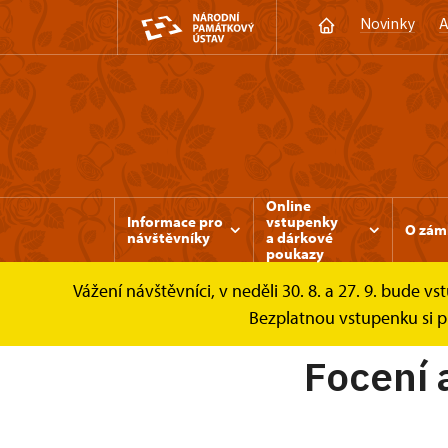
Novinky
A
Online
Informace pro
vstupenky
O zám
návštěvníky
a dárkové
poukazy
Vážení návštěvníci, v neděli 30. 8. a 27. 9. bud
Třeboň
Informace pro návštěvníky
Foc
Bezplatnou vstupenku si pr
Focení 