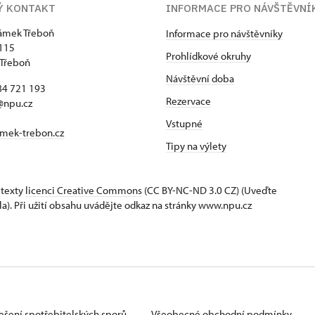
Ý KONTAKT
INFORMACE PRO NÁVŠTĚVNÍ
zámek Třeboň
Informace pro návštěvníky
115
Prohlídkové okruhy
 Třeboň
Návštěvní doba
84 721 193
Rezervace
@npu.cz
Vstupné
mek-trebon.cz
Tipy na výlety
 texty
licenci Creative Commons
(CC BY-NC-ND 3.0 CZ) (Uveďte
la). Při užití obsahu uvádějte odkaz na stránky www.npu.cz
ešení spotřebitelských sporů
Všeobecné obchodní podmínky