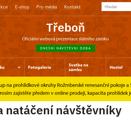
kce
E-shop
Pro média
Kontakt
Třeboň
oficiální webová prezentace státního zámku
DNEŠNÍ NÁVŠTĚVNÍ DOBA
Svatba na
ku
Fotogalerie
Hostel
zámku
e vstup na prohlídkové okruhy Rožmberské renesanční pokoje
ení a natáčení návštěvníky
osím zajistěte předem v online prodeji, kapacita prohlídek
a natáčení návštěvníky