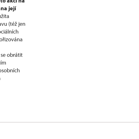
to akci na
na její
žita
vu (též jen
ciálních
ořizována
se obrátit
tím
 osobních
h