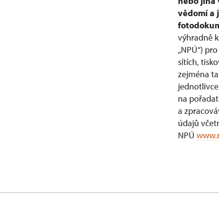
nebo jiná 
vědomí a j
fotodoku
výhradně k
„NPÚ“) pro
sítích, ti
zejména tak
jednotlivc
na pořadat
a zpracováv
údajů včet
NPÚ
www.n