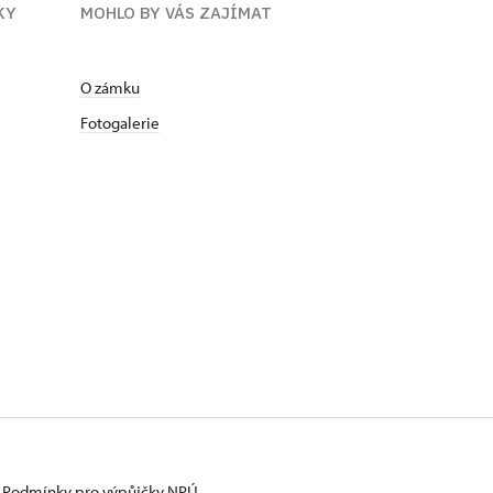
KY
MOHLO BY VÁS ZAJÍMAT
O zámku
Fotogalerie
Podmínky pro výpůjčky NPÚ