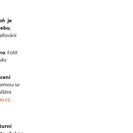
boň
je
řebu
;
afování
áno
. Fotit
liv
ocení
formou se
lšími
u.cz
.
turní