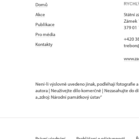
RYCHL
Domů
Akce
Státní 
Zámek 
Publikace
379 01
Pro média
+420 3
Kontakty
trebon
www.za
Není-li výslovně uvedeno jinak, podléhají fotografie a
autora | Neužívejte dílo komerčně | Nezasahujte do dí
a „zdroj: Národní památkový ústav“
Právní ujednání
Prohlášení o přístupnosti
Ř