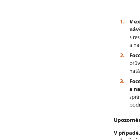
V e
náv
s re
a na
Foce
prův
natá
Foce
a n
sprá
podr
Upozorněn
V případě,