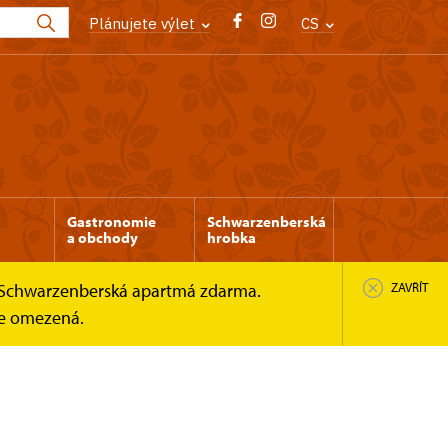
Plánujete výlet
CS
Gastronomie
Schwarzenberská
a obchody
hrobka
 a Schwarzenberská apartmá zdarma.
ZAVŘÍT
 je omezená.