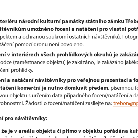
xteriéru národní kulturní památky státního zámku Tře
štěvníkům umožněno focení a natáčení pro vlastní pot
spektem a ochranou soukromí ostatních návštěvníků. Fotogr
táčení pomocí dronu není povoleno.
ní v interiérech všech prohlídkových okruhů je zakáz
odce (zaměstnance objektu) je zakázáno, je zakázáno jakéko
čení prohlídky.
ní a natáčení návštěvníky pro veřejnou prezentaci a f
atáčení komerční je nutno domluvit předem
, písemnou 
vou objektu s určením data případného focení/natáčení a da
obnostmi. Žádosti o focení/natáčení zasílejte na:
trebon@np
í pro návštěvníky:
 že je v areálu objektu či přímo v objektu pořádána kul