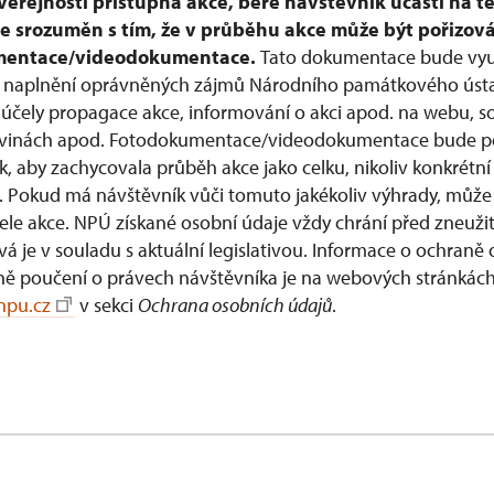
veřejnosti přístupná akce, bere návštěvník účastí na té
e srozuměn s tím, že v průběhu akce může být pořizová
mentace/videodokumentace.
Tato dokumentace bude vyu
 naplnění oprávněných zájmů Národního památkového ústa
 účely propagace akce, informování o akci apod. na webu, so
skovinách apod. Fotodokumentace/videodokumentace bude p
, aby zachycovala průběh akce jako celku, nikoliv konkrétní
e. Pokud má návštěvník vůči tomuto jakékoliv výhrady, může 
ele akce. NPÚ získané osobní údaje vždy chrání před zneuži
á je v souladu s aktuální legislativou. Informace o ochraně
ně poučení o právech návštěvníka je na webových stránkác
pu.cz
v sekci
Ochrana osobních údajů
.