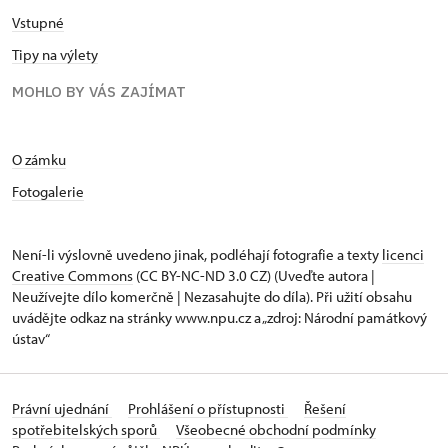
Vstupné
Tipy na výlety
MOHLO BY VÁS ZAJÍMAT
O zámku
Fotogalerie
Není-li výslovně uvedeno jinak, podléhají fotografie a texty
licenci
Creative Commons
(CC BY-NC-ND 3.0 CZ) (Uveďte autora |
Neužívejte dílo komerčně | Nezasahujte do díla). Při užití obsahu
uvádějte odkaz na stránky www.npu.cz a „zdroj: Národní památkový
ústav“
Právní ujednání
Prohlášení o přístupnosti
Řešení
spotřebitelských sporů
Všeobecné obchodní podmínky