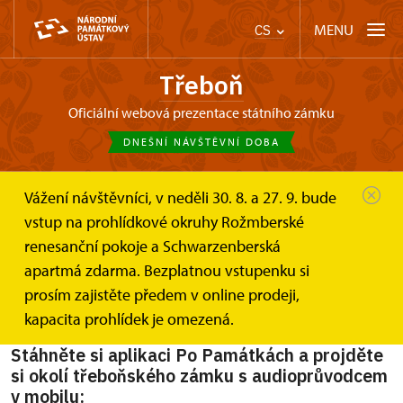
MENU
CS
Třeboň
oficiální webová prezentace státního zámku
DNEŠNÍ NÁVŠTĚVNÍ DOBA
Vážení návštěvníci, v neděli 30. 8. a 27. 9. bude
Třeboň
O zámku
Audioprůvodce do mobilu
vstup na prohlídkové okruhy Rožmberské
renesanční pokoje a Schwarzenberská
Audioprůvodce do mobilu
apartmá zdarma. Bezplatnou vstupenku si
prosím zajistěte předem v online prodeji,
Jak šlechtické sídlo ovlivnilo město a krajinu?
kapacita prohlídek je omezená.
Stáhněte si aplikaci Po Památkách a projděte
si okolí třeboňského zámku s audioprůvodcem
v mobilu: