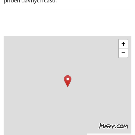
příběh dávných časů.
+
−