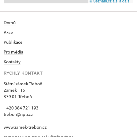
© Seznam.cz a.s. a další
Domů
Akce
Publikace
Pro média
Kontakty
RYCHLÝ KONTAKT
Státní zámek Třeboň
Zámek 115
379 01 Třeboň
+420 384 721 193
trebon@npu.cz
www.zamek-trebon.cz