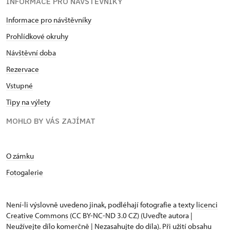
INFORMACE PRO NÁVŠTĚVNÍKY
Informace pro návštěvníky
Prohlídkové okruhy
Návštěvní doba
Rezervace
Vstupné
Tipy na výlety
MOHLO BY VÁS ZAJÍMAT
O zámku
Fotogalerie
Není-li výslovně uvedeno jinak, podléhají fotografie a texty
licenci
Creative Commons
(CC BY-NC-ND 3.0 CZ) (Uveďte autora |
Neužívejte dílo komerčně | Nezasahujte do díla). Při užití obsahu