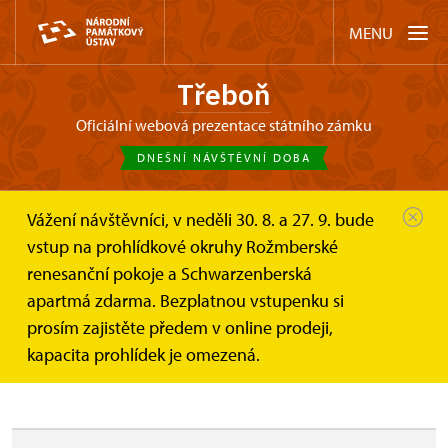
MENU
Třeboň
oficiální webová prezentace státního zámku
DNEŠNÍ NÁVŠTĚVNÍ DOBA
Vážení návštěvníci, v neděli 30. 8. a 27. 9. bude
Třeboň
Akce
TŘEBOŇ: závěrečné vystoupení...
vstup na prohlídkové okruhy Rožmberské
renesanční pokoje a Schwarzenberská
TŘEBOŇ: závěrečné vystoupení
apartmá zdarma. Bezplatnou vstupenku si
Dětí pánů z Růže - kroužek
prosím zajistěte předem v online prodeji,
kapacita prohlídek je omezená.
historického tance DDM