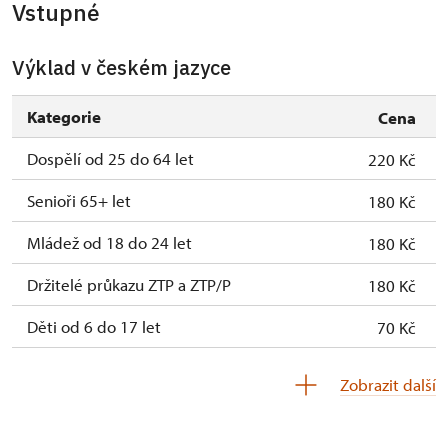
Vstupné
Výklad v českém jazyce
Kategorie
Cena
Dospělí od 25 do 64 let
220 Kč
Senioři 65+ let
180 Kč
Mládež od 18 do 24 let
180 Kč
Držitelé průkazu ZTP a ZTP/P
180 Kč
Děti od 6 do 17 let
70 Kč
Děti do 5 let
Zdarma
Zobrazit další
Průvodce držitele průkazu ZTP/P
Zdarma