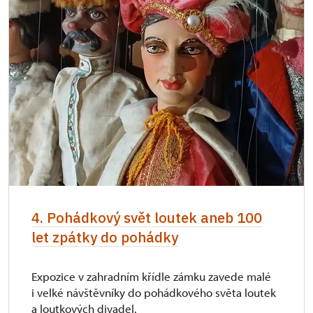
4. Pohádkový svět loutek aneb 100
let zpátky do pohádky
Expozice v zahradním křídle zámku zavede malé
i velké návštěvníky do pohádkového světa loutek
a loutkových divadel.