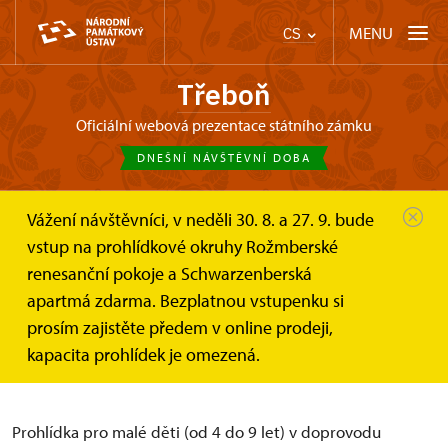
MENU
CS
Třeboň
oficiální webová prezentace státního zámku
DNEŠNÍ NÁVŠTĚVNÍ DOBA
Vážení návštěvníci, v neděli 30. 8. a 27. 9. bude
Třeboň
Informace pro návštěvníky
vstup na prohlídkové okruhy Rožmberské
Prohlídkové okruhy
dětská prohlídka Na návštěvě u...
renesanční pokoje a Schwarzenberská
apartmá zdarma. Bezplatnou vstupenku si
dětská prohlídka Na návštěvě
prosím zajistěte předem v online prodeji,
u paní kněžny (letní okruh)
kapacita prohlídek je omezená.
Prohlídka pro malé děti (od 4 do 9 let) v doprovodu