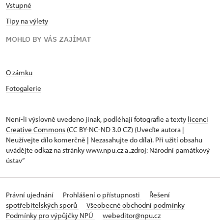
Vstupné
Tipy na výlety
MOHLO BY VÁS ZAJÍMAT
O zámku
Fotogalerie
Není-li výslovně uvedeno jinak, podléhají fotografie a texty
licenci
Creative Commons
(CC BY-NC-ND 3.0 CZ) (Uveďte autora |
Neužívejte dílo komerčně | Nezasahujte do díla). Při užití obsahu
uvádějte odkaz na stránky www.npu.cz a „zdroj: Národní památkový
ústav“
Právní ujednání
Prohlášení o přístupnosti
Řešení
spotřebitelských sporů
Všeobecné obchodní podmínky
Podmínky pro výpůjčky NPÚ
webeditor@npu.cz