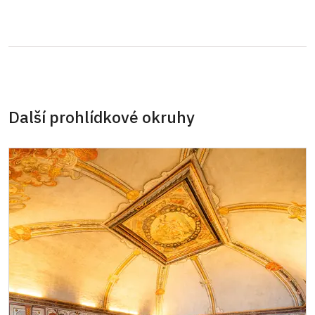
Pedagogický dozor (pro školní skupiny 1
Zdarma
osoba na 10 dětí)
Průvodce organizované skupiny (1 osoba
Zdarma
pro celou skupinu min. 15 osob)
Další prohlídkové okruhy