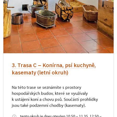
3. Trasa C – Konírna, psí kuchyně,
kasematy (letní okruh)
Na této trase se seznámíte s prostory
hospodářských budov, které se využívaly
k ustájení koní a chovu psů. Součástí prohlídky
jsou také podzemní chodby (kasematy).
tento okruh je dnes otevřen 10.50 – 11.35, 12.50 –