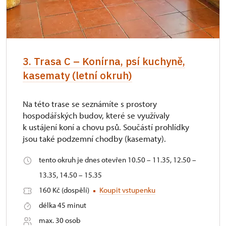
3. Trasa C – Konírna, psí kuchyně,
kasematy (letní okruh)
Na této trase se seznámíte s prostory
hospodářských budov, které se využívaly
k ustájení koní a chovu psů. Součástí prohlídky
jsou také podzemní chodby (kasematy).
tento okruh je dnes otevřen 10.50 – 11.35, 12.50 –
13.35, 14.50 – 15.35
160 Kč (dospělí)
Koupit vstupenku
délka 45 minut
max. 30 osob