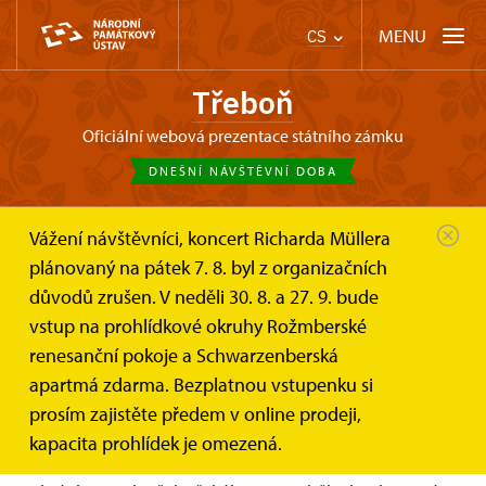
MENU
CS
Třeboň
oficiální webová prezentace státního zámku
DNEŠNÍ NÁVŠTĚVNÍ DOBA
Vážení návštěvníci, koncert Richarda Müllera
Třeboň
Informace pro návštěvníky
plánovaný na pátek 7. 8. byl z organizačních
Prohlídkové okruhy
Trasa B – Soukromá schwarzenberská...
důvodů zrušen. V neděli 30. 8. a 27. 9. bude
vstup na prohlídkové okruhy Rožmberské
renesanční pokoje a Schwarzenberská
Trasa B – Soukromá
apartmá zdarma. Bezplatnou vstupenku si
schwarzenberská apartmá
prosím zajistěte předem v online prodeji,
kapacita prohlídek je omezená.