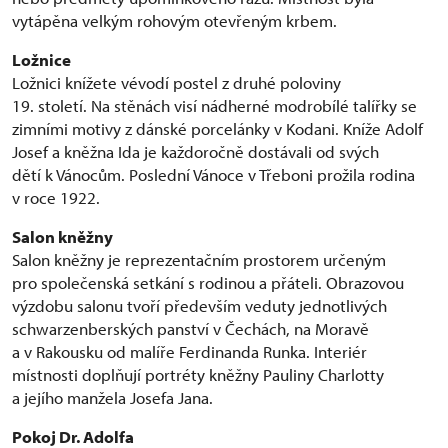
vytápěna velkým rohovým otevřeným krbem.
Ložnice
Ložnici knížete vévodí postel z druhé poloviny
19. století. Na stěnách visí nádherné modrobílé talířky se
zimními motivy z dánské porcelánky v Kodani. Kníže Adolf
Josef a kněžna Ida je každoročně dostávali od svých
dětí k Vánocům. Poslední Vánoce v Třeboni prožila rodina
v roce 1922.
Salon kněžny
Salon kněžny je reprezentačním prostorem určeným
pro společenská setkání s rodinou a přáteli. Obrazovou
výzdobu salonu tvoří především veduty jednotlivých
schwarzenberských panství v Čechách, na Moravě
a v Rakousku od malíře Ferdinanda Runka. Interiér
místnosti doplňují portréty kněžny Pauliny Charlotty
a jejího manžela Josefa Jana.
Pokoj Dr. Adolfa