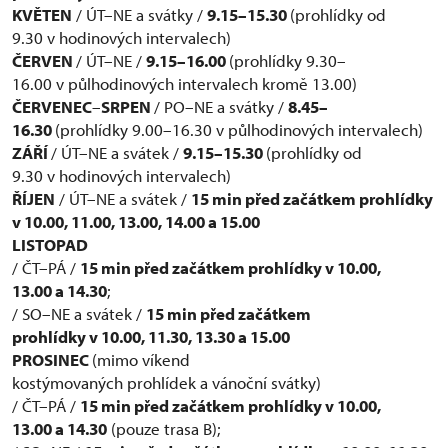
KVĚTEN
/ ÚT–NE a svátky /
9.15–15.30
(prohlídky od
9.30 v hodinových intervalech)
ČERVEN
/ ÚT–NE /
9.15–16.00
(prohlídky 9.30–
16.00 v půlhodinových intervalech kromě 13.00)
ČERVENEC
–
SRPEN
/ PO–NE a svátky /
8.45–
16.30
(prohlídky 9.00–16.30 v půlhodinových intervalech)
ZÁŘÍ
/ ÚT–NE a svátek /
9.15–15.30
(prohlídky od
9.30 v hodinových intervalech)
ŘÍJEN
/ ÚT–NE a svátek /
15 min před začátkem prohlídky
v
10.00, 11.00, 13.00, 14.00 a 15.00
LISTOPAD
/ ČT–PÁ /
15 min před začátkem prohlídky v 10.00,
13.00 a 14.30
;
/ SO–NE a svátek /
15 min před začátkem
prohlídky v 10.00, 11.30, 13.30 a
15.00
PROSINEC
(mimo víkend
kostýmovaných prohlídek a vánoční svátky)
/ ČT–PÁ /
15 min před začátkem prohlídky v 10.00,
13.00 a 14.30
(pouze trasa B);