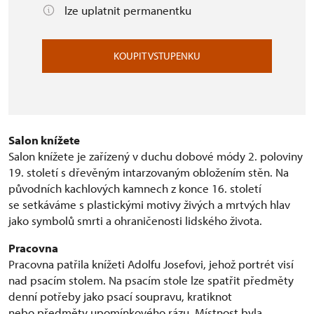
lze uplatnit permanentku
KOUPIT VSTUPENKU
Salon knížete
Salon knížete je zařízený v duchu dobové módy 2. poloviny
19. století s dřevěným intarzovaným obložením stěn. Na
původních kachlových kamnech z konce 16. století
se setkáváme s plastickými motivy živých a mrtvých hlav
jako symbolů smrti a ohraničenosti lidského života.
Pracovna
Pracovna patřila knížeti Adolfu Josefovi, jehož portrét visí
nad psacím stolem. Na psacím stole lze spatřit předměty
denní potřeby jako psací soupravu, kratiknot
nebo předměty upomínkového rázu. Místnost byla