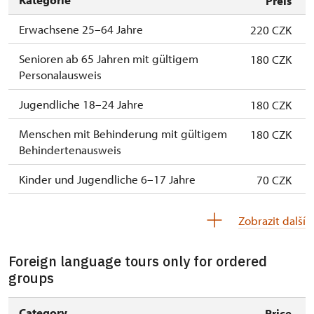
osoba na 10 dětí)
Preis
ne
Erwachsene 25–64 Jahre
Průvodce organizované skupiny (1 osoba
220 CZK
Zdarma
pro celou skupinu min. 15 osob)
Senioren ab 65 Jahren mit gültigem
180 CZK
Personalausweis
Karta zaměstnance s QR kódem MK ČR *
Zdarma
Jugendliche 18–24 Jahre
Průkaz ICOMOS *
180 CZK
Zdarma
Menschen mit Behinderung mit gültigem
Celoroční volné vstupenky vydané NPÚ
180 CZK
Zdarma
Behindertenausweis
Jednorázové vstupenky vydané NPÚ
Zdarma
Kinder und Jugendliche 6–17 Jahre
70 CZK
Průkaz zaměstnance NPÚ (+ až 3 rodinní
Zdarma
Kinder bis 5 Jahre
příslušníci)
Kostenlos
Zobrazit další
Begleitperson von Schwerbehinderten
Průkaz Náš člověk *
Kostenlos
Zdarma
Foreign language tours only for ordered
Begleitperson von Schülergruppen pro 15
* Platí pouze pro držitele průkazu
Kostenlos
groups
Schülern
Jednorázový příplatek za cizojazyčný
300 Kč
Category
Reiseleiter mit Reisegruppe ab 15 oder
Price
výklad (cena je za celou skupinu)
Kostenlos