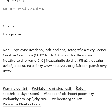
MOHLO BY VÁS ZAJÍMAT
O zámku
Fotogalerie
Není-li výslovně uvedeno jinak, podléhají fotografie a texty
licenci
Creative Commons
(CC BY-NC-ND 3.0 CZ) (Uveďte autora |
Neužívejte dílo komerčně | Nezasahujte do díla). Při užití obsahu
uvádějte odkaz na stránky www.npu.cz a „zdroj: Národní památkový
ústav“
Právní ujednání
Prohlášení o přístupnosti
Řešení
spotřebitelských sporů
Všeobecné obchodní podmínky
Podmínky pro výpůjčky NPÚ
webeditor@npu.cz
Provozuje BluePool s.r.o.