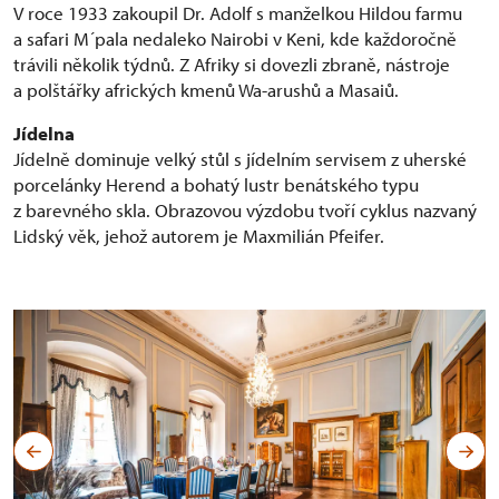
V roce 1933 zakoupil Dr. Adolf s manželkou Hildou farmu
a safari M´pala nedaleko Nairobi v Keni, kde každoročně
trávili několik týdnů. Z Afriky si dovezli zbraně, nástroje
a polštářky afrických kmenů Wa-arushů a Masaiů.
Jídelna
Jídelně dominuje velký stůl s jídelním servisem z uherské
porcelánky Herend a bohatý lustr benátského typu
z barevného skla. Obrazovou výzdobu tvoří cyklus nazvaný
Lidský věk, jehož autorem je Maxmilián Pfeifer.