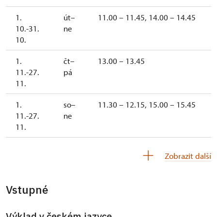
1.
út–
11.00 – 11.45, 14.00 – 14.45
10.-31.
ne
10.
1.
čt–
13.00 – 13.45
11.-27.
pá
11.
1.
so–
11.30 – 12.15, 15.00 – 15.45
11.-27.
ne
11.
28.
čt–
10.00 – 10.45, 13.00 – 13.45,
Zobrazit další
11.-11.
pá
14.30 – 15.15
12.
Vstupné
28.
so–
10.00 – 10.45, 11.30 – 12.15,
11.-11.
ne
13.30 – 14.15, 15.00 – 15.45
12.
Výklad v českém jazyce