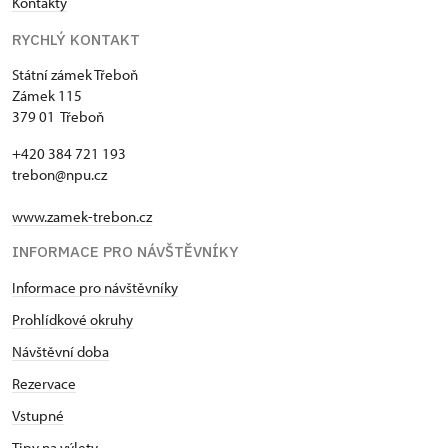
Kontakty
RYCHLÝ KONTAKT
Státní zámek Třeboň
Zámek 115
379 01 Třeboň
+420 384 721 193
trebon@npu.cz
www.zamek-trebon.cz
INFORMACE PRO NÁVŠTĚVNÍKY
Informace pro návštěvníky
Prohlídkové okruhy
Návštěvní doba
Rezervace
Vstupné
Tipy na výlety