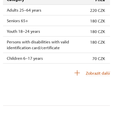
mehr Personen
Adults 25–64 years
220 CZK
Mitglieder von ICOMOS mit gültigem
Kostenlos
Seniors 65+
180 CZK
Mitgliedsausweis*
Youth 18–24 years
180 CZK
* Freier Eintritt nur für den Karteninhaber
Persons with disabilities with valid
180 CZK
Einmaliger Aufpreis für
300 CZK
identification card/certificate
Fremdsprachendolmetschen (Preis gilt für
die gesamte Gruppe)
Children 6–17 years
70 CZK
Children under 5 years
Free
Zobrazit další
Person accompanying a disabled person
Free
Person accompanying a school group of 15
Free
pupils/students
Tour guide accompanying a group of at
Free
least 15 persons