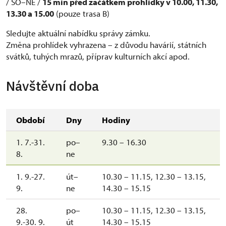
/ SO–NE /
15 min před začátkem prohlídky v 10.00, 11.30,
13.30 a 15.00
(pouze trasa B)
Sledujte aktuální nabídku správy zámku.
Změna prohlídek vyhrazena – z důvodu havárií, státních
svátků, tuhých mrazů, příprav kulturních akcí apod.
Návštěvní doba
Období
Dny
Hodiny
1. 7.-31.
po–
9.30 – 16.30
8.
ne
1. 9.-27.
út–
10.30 – 11.15, 12.30 – 13.15,
9.
ne
14.30 – 15.15
28.
po–
10.30 – 11.15, 12.30 – 13.15,
9.-30. 9.
út
14.30 – 15.15