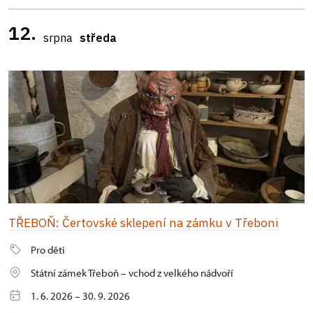
12.
srpna
středa
TŘEBOŇ: Čertovské sklepení na zámku v Třeboni
Pro děti
Státní zámek Třeboň – vchod z velkého nádvoří
1. 6. 2026 – 30. 9. 2026