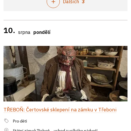
Dalších
3
10.
srpna
pondělí
TŘEBOŇ: Čertovské sklepení na zámku v Třeboni
Pro děti
Státní zámek Třeboň – vchod z velkého nádvoří