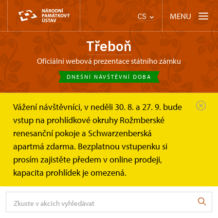
MENU
CS
Třeboň
oficiální webová prezentace státního zámku
DNEŠNÍ NÁVŠTĚVNÍ DOBA
Vážení návštěvníci, v neděli 30. 8. a 27. 9. bude
Třeboň
Akce
vstup na prohlídkové okruhy Rožmberské
renesanční pokoje a Schwarzenberská
Akce
apartmá zdarma. Bezplatnou vstupenku si
prosím zajistěte předem v online prodeji,
kapacita prohlídek je omezená.
Vyhledávejte v akcích