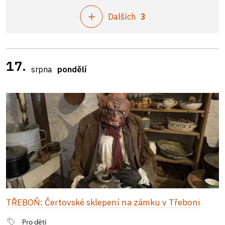
Dalších
3
17.
srpna
pondělí
TŘEBOŇ: Čertovské sklepení na zámku v Třeboni
Pro děti