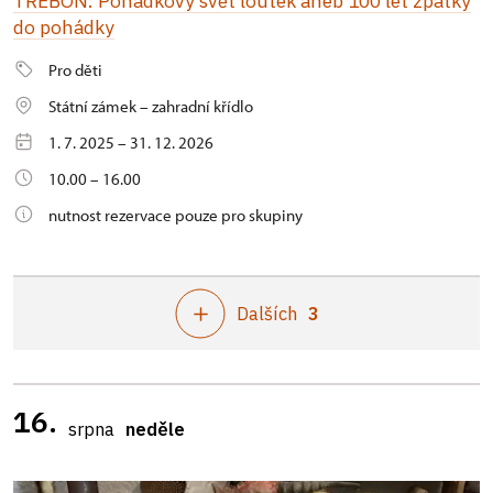
TŘEBOŇ: Pohádkový svět loutek aneb 100 let zpátky
do pohádky
Pro děti
Státní zámek – zahradní křídlo
1. 7. 2025 – 31. 12. 2026
10.00 – 16.00
nutnost rezervace pouze pro skupiny
Dalších
3
16.
srpna
neděle