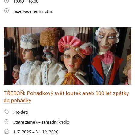
10.00 – 16.00
rezervace není nutná
TŘEBOŇ: Pohádkový svět loutek aneb 100 let zpátky
do pohádky
Pro děti
Státní zámek – zahradní křídlo
1. 7. 2025 – 31. 12. 2026