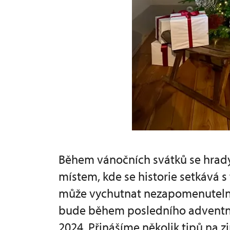
Během vánočních svátků se hrady
místem, kde se historie setkává s
může vychutnat nezapomenutelno
bude během posledního adventní
2024. Přinášíme několik tipů na zi