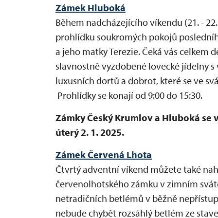
Zámek Hluboká
Během nadcházejícího víkendu (21. - 22.
prohlídku soukromých pokojů poslední
a jeho matky Terezie. Čeká vás celkem 
slavnostně vyzdobené lovecké jídelny s 
luxusních dortů a dobrot, které se ve sv
Prohlídky se konají od 9:00 do 15:30.
Zámky Český Krumlov a Hluboká se 
úterý 2. 1. 2025.
Zámek Červená Lhota
Čtvrtý adventní víkend můžete také nah
červenolhotského zámku v zimním sváteč
netradičních betlémů v běžně nepřístu
nebude chybět rozsáhlý betlém ze stave