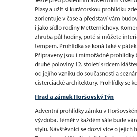
Plasy a užít si kurátorskou prohlídku z
zorientuje v čase a představí vám budovu
i jako sídlo rodiny Metternichovy. Kome
zhruba půl hodiny, poté si můžete inte
tempem. Prohlídka se koná také v pátek 
Připraveny jsou i mimořádné prohlídky b
druhé poloviny 12. století srdcem klášte
od jejího vzniku do současnosti a sezná
cisterciácké architektury. Prohlídky se ko
Hrad a zámek Horšovský Týn
Adventní prohlídky zámku v Horšovském 
výzdoba. Téměř v každém sále bude ván
stylu. Návštěvníci se dozví více o jejich 