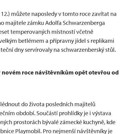
 12.) můžete naposledy v tomto roce zavítat na
ho majitele zámku Adolfa Schwarzenberga
deset temperovaných místností včetně
velkým betlémem a přípravny jídel s replikami
áteční dny servírovaly na schwarzenberský stůl.
v novém roce návštěvníkům opět otevřou od
lédnout do života posledních majitelů
ním období. Součástí prohlídky je i výstava
pných prostorách bývalé zámecké kuchyně, kde
bnice Playmobil. Pro nejmenší návštěvníky je