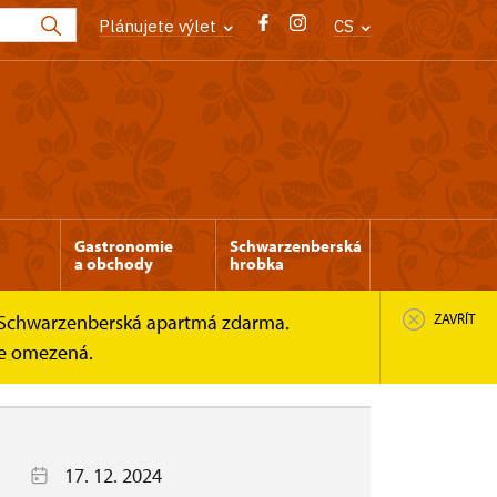
Plánujete výlet
CS
Gastronomie
Schwarzenberská
a obchody
hrobka
 a Schwarzenberská apartmá zdarma.
ZAVŘÍT
 je omezená.
17. 12. 2024