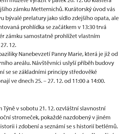
dejšího zámku Metternichů. Kurátorský úvod vás
 bývalé prelatury jako sídlo zdejšího opata, ale
ntovaná prohlídka se začátkem v 13:30 trvá
riér zámku samostatně prohlížet vlastním
27. 12.
aziliky Nanebevzetí Panny Marie, která je již od
rního areálu. Návštěvníci uslyší příběh budovy
mí se se základními principy středověké
nají ve dnech 25. – 27. 12. od 11:00 a 14:00.
Týně v sobotu 21. 12. ozvláštní slavnostní
oční stromeček, pokaždé nazdobený v jiném
historii i zdobení a seznámí se s historií betlémů.