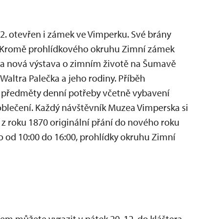
12. otevřen i zámek ve Vimperku. Své brány
5. Kromě prohlídkového okruhu Zimní zámek
na nová výstava o zimním životě na Šumavě
Waltra Palečka a jeho rodiny. Příběh
předměty denní potřeby včetně vybavení
blečení. Každý návštěvník Muzea Vimperska si
 z roku 1870 originální přání do nového roku
od 10:00 do 16:00, prohlídky okruhu Zimní
.
m můžete vyrazit v pátek 20. 12. do kláštera