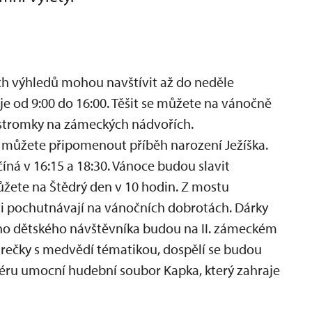
ných výhledů mohou navštívit až do neděle
je od 9:00 do 16:00. Těšit se můžete na vánočně
 stromky na zámeckých nádvořích.
de můžete připomenout příběh narození Ježíška.
íná v 16:15 a 18:30. Vánoce budou slavit
ůžete na Štědrý den v 10 hodin. Z mostu
či pochutnávají na vánočních dobrotách. Dárky
o dětského návštěvníka budou na II. zámeckém
rečky s medvědí tématikou, dospělí se budou
éru umocní hudební soubor Kapka, který zahraje