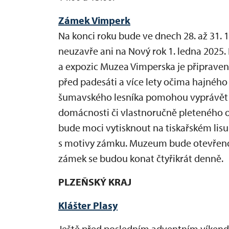
Zámek Vimperk
Na konci roku bude ve dnech 28. až 31. 
neuzavře ani na Nový rok 1. ledna 202
a expozic Muzea Vimperska je připrave
před padesáti a více lety očima hajného 
šumavského lesníka pomohou vyprávět 
domácnosti či vlastnoručně pleteného o
bude moci vytisknout na tiskařském lisu
s motivy zámku. Muzeum bude otevřeno 
zámek se budou konat čtyřikrát denně
PLZEŇSKÝ KRAJ
Klášter Plasy
Ještě před posledním adventním víkende