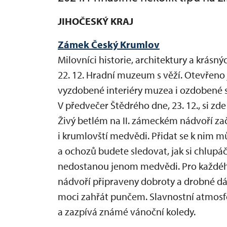
JIHOČESKÝ KRAJ
Zámek Český Krumlov
Milovníci historie, architektury a krás
22. 12. Hradní muzeum s věží. Otevřeno 
vyzdobené interiéry muzea i ozdobené
V předvečer Štědrého dne, 23. 12., si z
Živý betlém na II. zámeckém nádvoří zač
i krumlovští medvědi. Přidat se k nim m
a ochozů budete sledovat, jak si chlupá
nedostanou jenom medvědi. Pro každéh
nádvoří připraveny dobroty a drobné dá
moci zahřát punčem. Slavnostní atmosf
a zazpívá známé vánoční koledy.