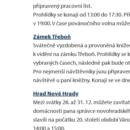
připravený pracovní list.
Prohlídky se konají od 13:00 do 17:30. P
v 19:00. V čase povánočního volna můžet
Zámek Třeboň
Svátečně vyzdobená a provoněná kníže
k vidění na zámku Třeboň. Prohlídky se ko
vybraných časech, následně pak bude ote
Pro nejmenší návštěvníky jsou připrave
návštěvě u paní kněžny. Konají se ve dnec
Hrad Nové Hrady
Mezi svátky 28. až 31. 12. můžete zavíta
domácnosti pana správce novohradského
slavili na počátku 20. století období Váno
14:00 a 15:00.