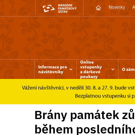
Novinky
A
Online
Informace pro
vstupenky
O zám
návštěvníky
a dárkové
poukazy
Vážení návštěvníci, v neděli 30. 8. a 27. 9. bud
Třeboň
Zprávy
Brány památek zůstanou
Bezplatnou vstupenku si pr
Brány památek zů
během posledního