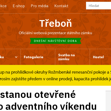
kce
E-shop
Pro média
Kontakt
Třeboň
oficiální webová prezentace státního zámku
DNEŠNÍ NÁVŠTĚVNÍ DOBA
Svatba na
ku
Fotogalerie
Hostel
zámku
e vstup na prohlídkové okruhy Rožmberské renesanční pokoje
 otevřené...
osím zajistěte předem v online prodeji, kapacita prohlídek
stanou otevřené
 adventního víkendu