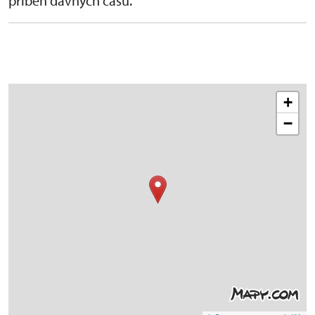
příběh dávných časů.
+
−