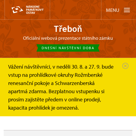
MENU
Třeboň
oficiální webová prezentace státního zámku
DNEŠNÍ NÁVŠTĚVNÍ DOBA
Vážení návštěvníci, v neděli 30. 8. a 27. 9. bude
Třeboň
Akce
TŘEBOŇ: závěrečné vystoupení...
vstup na prohlídkové okruhy Rožmberské
renesanční pokoje a Schwarzenberská
TŘEBOŇ: závěrečné vystoupení
apartmá zdarma. Bezplatnou vstupenku si
Dětí pánů z Růže - kroužek
prosím zajistěte předem v online prodeji,
kapacita prohlídek je omezená.
historického tance DDM