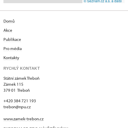
© Seznam.cz a.s. a další
Domů
Akce
Publikace
Pro média
Kontakty
RYCHLÝ KONTAKT
Státní zámek Třeboň
Zámek 115
379 01 Třeboň
+420 384 721 193
trebon@npu.cz
www.zamek-trebon.cz