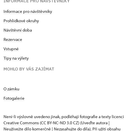
INFORMACE PRO NÁVŠTĚVNÍKY
Informace pro návštěvníky
Prohlídkové okruhy
Návštěvní doba
Rezervace
Vstupné
Tipy na výlety
MOHLO BY VÁS ZAJÍMAT
O zámku
Fotogalerie
Není-li výslovně uvedeno jinak, podléhají fotografie a texty
licenci
Creative Commons
(CC BY-NC-ND 3.0 CZ) (Uveďte autora |
Neužívejte dílo komerčně | Nezasahujte do díla). Při užití obsahu