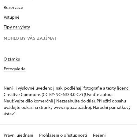
Rezervace
Vstupné
Tipy na výlety
MOHLO BY VÁS ZAJÍMAT
O zámku
Fotogalerie
Není-li výslovně uvedeno jinak, podléhají fotografie a texty
licenci
Creative Commons
(CC BY-NC-ND 3.0 CZ) (Uveďte autora |
Neužívejte dílo komerčně | Nezasahujte do díla). Při užití obsahu
uvádějte odkaz na stránky www.npu.cz a „zdroj: Národní památkový
ústav“
Právní ujednání
Prohlášení o přístupnosti
Řešení