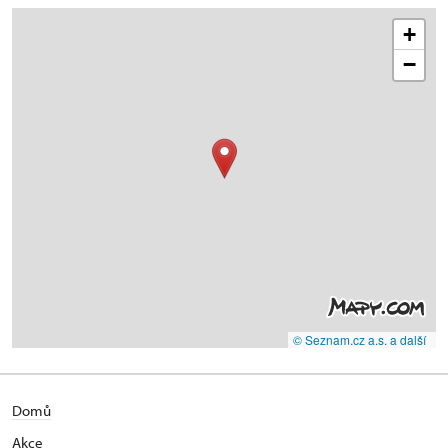
+
−
© Seznam.cz a.s. a další
Domů
Akce