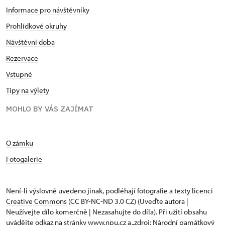
Informace pro návštěvníky
Prohlídkové okruhy
Návštěvní doba
Rezervace
Vstupné
Tipy na výlety
MOHLO BY VÁS ZAJÍMAT
O zámku
Fotogalerie
Není-li výslovně uvedeno jinak, podléhají fotografie a texty
licenci
Creative Commons
(CC BY-NC-ND 3.0 CZ) (Uveďte autora |
Neužívejte dílo komerčně | Nezasahujte do díla). Při užití obsahu
uvádějte odkaz na stránky www.npu.cz a „zdroj: Národní památkový