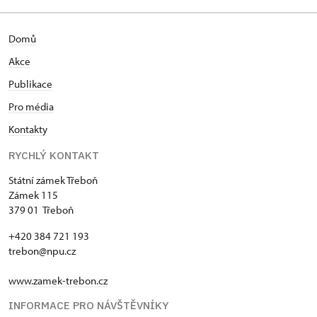
Domů
Akce
Publikace
Pro média
Kontakty
RYCHLÝ KONTAKT
Státní zámek Třeboň
Zámek 115
379 01 Třeboň
+420 384 721 193
trebon@npu.cz
www.zamek-trebon.cz
INFORMACE PRO NÁVŠTĚVNÍKY