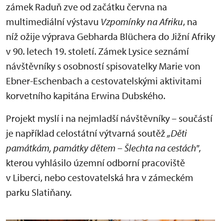
zámek Raduň zve od začátku června na
multimediální výstavu
Vzpomínky na Afriku
, na
níž ožije výprava Gebharda Blüchera do Jižní Afriky
v 90. letech 19. století. Zámek Lysice seznámí
návštěvníky s osobností spisovatelky Marie von
Ebner-Eschenbach a cestovatelskými aktivitami
korvetního kapitána Erwina Dubského.
Projekt myslí i na nejmladší návštěvníky – součástí
je například celostátní výtvarná soutěž
„Děti
památkám, památky dětem – Šlechta na cestách"
,
kterou vyhlásilo územní odborní pracoviště
v Liberci, nebo cestovatelská hra v zámeckém
parku Slatiňany.