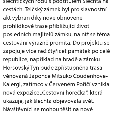
šlechtických rodů s podtitulem Šlechta na
cestách. Telčský zámek byl pro slavnostní
akt vybrán díky nově obnovené
prohlídkové trase přibližující život
posledních majitelů zámku, na níž se téma
cestování výrazně promítá. Do projektu se
zapojuje více než čtyřicet památek po celé
republice, například na hradě a zámku
Horšovský Týn bude zpřístupněna trasa
věnovaná Japonce Mitsuko Coudenhove-
Kalergi, zatímco v Červeném Poříčí vznikla
nová expozice „Cestovní horečka“, která
ukazuje, jak šlechta objevovala svět.
Návštěvníci se mohou těšit na nové