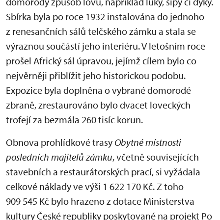
domorodý způsob lovu, například luky, šípy či dýky.
Sbírka byla po roce 1932 instalována do jednoho
z renesančních sálů telčského zámku a stala se
výraznou součástí jeho interiéru. V letošním roce
prošel Africký sál úpravou, jejímž cílem bylo co
nejvěrněji přiblížit jeho historickou podobu.
Expozice byla doplněna o vybrané domorodé
zbraně, zrestaurováno bylo dvacet loveckých
trofejí za bezmála 260 tisíc korun.
Obnova prohlídkové trasy
Obytné místnosti
posledních majitelů zámku
, včetně souvisejících
stavebních a restaurátorských prací, si vyžádala
celkové náklady ve výši 1 622 170 Kč. Z toho
909 545 Kč bylo hrazeno z dotace Ministerstva
kultury České republiky poskytované na projekt Po