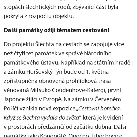
stopách šlechtických rodů, zbývající část byla
pokryta z rozpočtu objektu.
Další památky ožijí tématem cestování
Do projektu Šlechta na cestách se zapojuje více
než čtyřicet památek ve správě Národního
památkového ústavu. Například na státním hradě
a zámku Horšovský Týn bude od 1. května
zpřístupněna obnovená prohlídková trasa
věnovaná Mitsuko Coudenhove-Kalergi, první
Japonce žijící v Evropě. Na zámku v Červeném
Poříčí vznikla nová expozice „
Cestovní horečka.
Když se šlechta vydala do světa
", která je k vidění
v prostorách předzámčí od začátku dubna. Další
památky, jako Konopiště, Opočno, Libochovice,