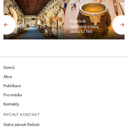
Popelník
Africký sál, SZ
vyrobený z nohy
Telč
slona, SZ Telč
Domů
Akce
Publikace
Pro média
Kontakty
RYCHLÝ KONTAKT
Státní zámek Třeboň