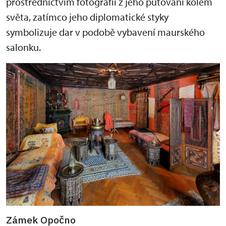
prostřednictvím fotografií z jeho putování kolem
světa, zatímco jeho diplomatické styky
symbolizuje dar v podobě vybavení maurského
salonku.
Zámek Opočno