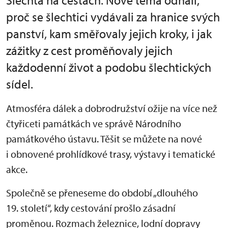
Šlechta na cestách. Nové téma odhalí,
proč se šlechtici vydávali za hranice svých
panství, kam směřovaly jejich kroky, i jak
zážitky z cest proměňovaly jejich
každodenní život a podobu šlechtických
sídel.
Atmosféra dálek a dobrodružství ožije na více než
čtyřiceti památkách ve správě Národního
památkového ústavu. Těšit se můžete na nové
i obnovené prohlídkové trasy, výstavy i tematické
akce.
Společně se přeneseme do období „dlouhého
19. století“, kdy cestování prošlo zásadní
proměnou. Rozmach železnice, lodní dopravy