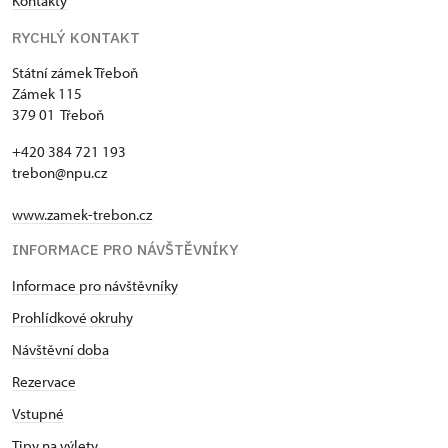
Kontakty
RYCHLÝ KONTAKT
Státní zámek Třeboň
Zámek 115
379 01 Třeboň
+420 384 721 193
trebon@npu.cz
www.zamek-trebon.cz
INFORMACE PRO NÁVŠTĚVNÍKY
Informace pro návštěvníky
Prohlídkové okruhy
Návštěvní doba
Rezervace
Vstupné
Tipy na výlety