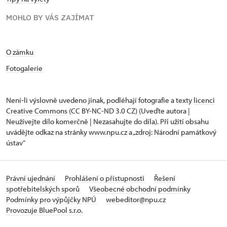
MOHLO BY VÁS ZAJÍMAT
O zámku
Fotogalerie
Není-li výslovně uvedeno jinak, podléhají fotografie a texty
licenci
Creative Commons
(CC BY-NC-ND 3.0 CZ) (Uveďte autora |
Neužívejte dílo komerčně | Nezasahujte do díla). Při užití obsahu
uvádějte odkaz na stránky www.npu.cz a „zdroj: Národní památkový
ústav“
Právní ujednání
Prohlášení o přístupnosti
Řešení
spotřebitelských sporů
Všeobecné obchodní podmínky
Podmínky pro výpůjčky NPÚ
webeditor@npu.cz
Provozuje BluePool s.r.o.