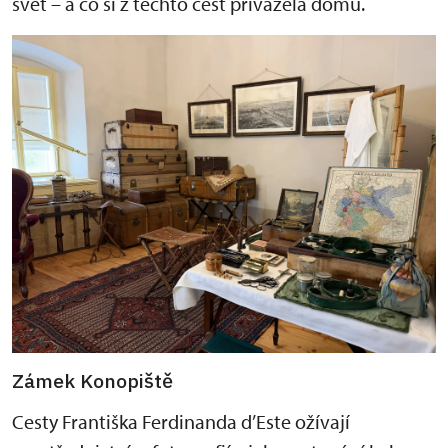
svět – a co si z těchto cest přivážela domů.
Zámek Konopiště
Cesty Františka Ferdinanda d’Este ožívají