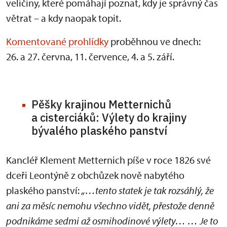
veličiny, které pomáhají poznat, kdy je správný čas
větrat – a kdy naopak topit.
Komentované prohlídky
proběhnou ve dnech:
26. a 27. června, 11. července, 4. a 5. září.
Pěšky krajinou Metternichů
a cisterciáků: Výlety do krajiny
bývalého plaského panství
Kancléř Klement Metternich píše v roce 1826 své
dceři Leontýně z obchůzek nově nabytého
plaského panství:
„…tento statek je tak rozsáhlý, že
ani za měsíc nemohu všechno vidět, přestože denně
podnikáme sedmi až osmihodinové výlety… … Je to