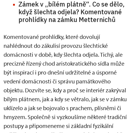
Zámek v „bílém plátně“. Co se dělo,
když šlechta odjela? Komentované
prohlídky na zámku Metternichů
Komentované prohlídky, které dovolují
nahlédnout do zákulisí provozu šlechtické
domácnosti v době, kdy šlechta odjela. Tichý, ale
precizně řízený chod aristokratického sídla může
být inspirací i pro dnešní udržitelné a úsporné
vedení domácnosti či správu památkového
objektu. Dozvíte se, kdy a proč se interiér zakrýval
bílým plátnem, jak a kdy se větralo, jak se v zámku
uklízelo a jak se bojovalo s prachem, plísněmi či
hmyzem. Společně si vyzkoušíme některé tradiční
postupy a připomeneme si základní fyzikální