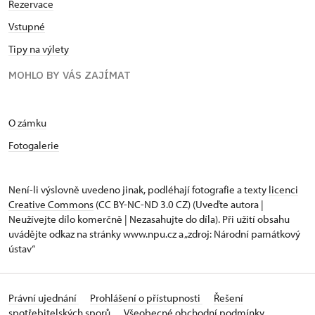
Rezervace
Vstupné
Tipy na výlety
MOHLO BY VÁS ZAJÍMAT
O zámku
Fotogalerie
Není-li výslovně uvedeno jinak, podléhají fotografie a texty
licenci
Creative Commons
(CC BY-NC-ND 3.0 CZ) (Uveďte autora |
Neužívejte dílo komerčně | Nezasahujte do díla). Při užití obsahu
uvádějte odkaz na stránky www.npu.cz a „zdroj: Národní památkový
ústav“
Právní ujednání
Prohlášení o přístupnosti
Řešení
spotřebitelských sporů
Všeobecné obchodní podmínky