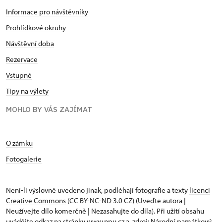
Informace pro návštěvníky
Prohlídkové okruhy
Návštěvní doba
Rezervace
Vstupné
Tipy na výlety
MOHLO BY VÁS ZAJÍMAT
O zámku
Fotogalerie
Není-li výslovně uvedeno jinak, podléhají fotografie a texty
licenci
Creative Commons
(CC BY-NC-ND 3.0 CZ) (Uveďte autora |
Neužívejte dílo komerčně | Nezasahujte do díla). Při užití obsahu
uvádějte odkaz na stránky www.npu.cz a „zdroj: Národní památkový