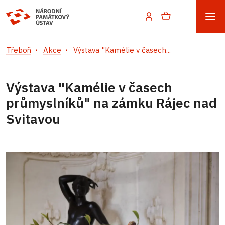
Třeboň
Akce
Výstava "Kamélie v časech...
Výstava "Kamélie v časech
průmyslníků" na zámku Rájec nad
Svitavou