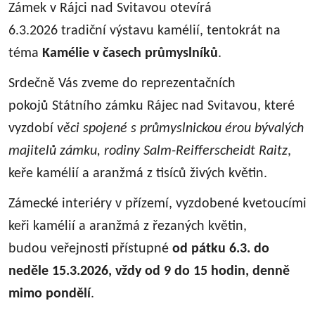
Zámek v Rájci nad Svitavou otevírá
6.3.2026 tradiční výstavu kamélií, tentokrát na
téma
Kamélie v časech průmyslníků
.
Srdečně Vás zveme do reprezentačních
pokojů Státního zámku Rájec nad Svitavou, které
vyzdobí
věci spojené s průmyslnickou érou bývalých
majitelů zámku, rodiny Salm-Reifferscheidt Raitz
,
keře kamélií a aranžmá z tisíců živých květin.
Zámecké interiéry v přízemí, vyzdobené kvetoucími
keři kamélií a aranžmá z řezaných květin,
budou veřejnosti přístupné
od pátku 6.3. do
neděle 15.3.2026, vždy od 9 do 15 hodin, denně
mimo pondělí
.