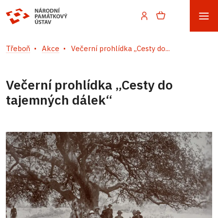
Třeboň
Akce
Večerní prohlídka „Cesty do...
Večerní prohlídka „Cesty do
tajemných dálek“