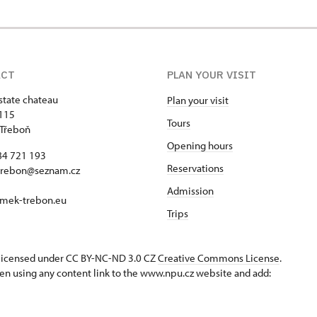
ACT
PLAN YOUR VISIT
state chateau
Plan your visit
115
Tours
 Třeboň
Opening hours
84 721 193
Reservations
trebon@seznam.cz
Admission
mek-trebon.eu
Trips
s licensed under CC BY-NC-ND 3.0 CZ
Creative Commons License
.
en using any content link to the www.npu.cz website and add: