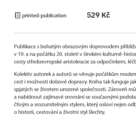
529 Kč
printed-publication
Publikace s bohatým obrazovým doprovodem přibližu
v 19. a na počátku 20. století v širokém kulturně-his
cesty středoevropské aristokracie za odpočinkem, lé
Kolektiv autorek a autorů se věnuje počátkům modern
cest i možnosti dobové dopravy. Kniha tak funguje ja
spjatých se životem urozené společnosti. Zároveň můž
a nabídnout zajímavé srovnání se současnými podobam
čtivým a srozumitelným stylem, který osloví nejen odbo
o historii, cestování a životní styl šlechty.