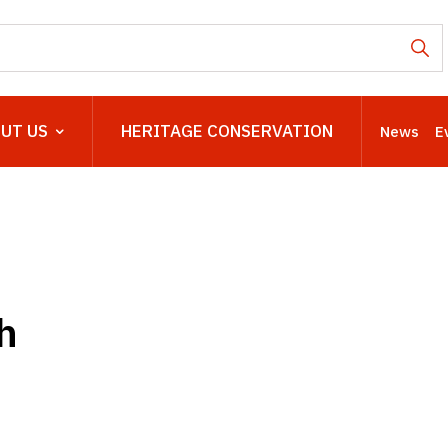
UT US
HERITAGE CONSERVATION
News
E
h