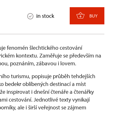
in stock
BUY
je fenomén šlechtického cestování
torickém kontextu. Zaměřuje se především na
čbou, poznáním, zábavou i lovem.
ího turismu, popisuje průběh tehdejších
ko bedekr oblíbených destinací a míst
e inspirovat i dnešní čtenáře a čtenářky
i cestování. Jednotlivé texty vynikají
rníky, ale i širší veřejnost se zájmem