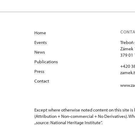
CONT
Home
Events
Třeboň 
Zámek 
News
379 01
Publications
+420 3
Press
zamek.
Contact
www.za
Except where otherwise noted content on this site i
(Attribution + Non-commercial + No Derivatives). Wh
„source: National Heritage Institute“.